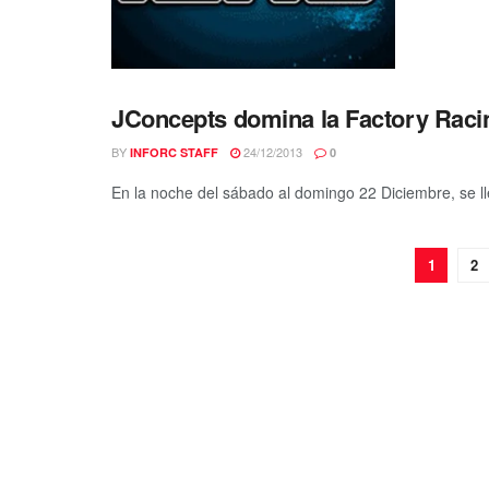
JConcepts domina la Factory Raci
BY
24/12/2013
INFORC STAFF
0
En la noche del sábado al domingo 22 Diciembre, se lle
1
2