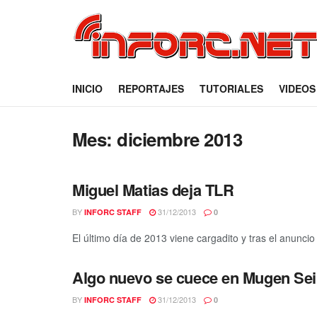
INICIO
REPORTAJES
TUTORIALES
VIDEOS
Mes:
diciembre 2013
Miguel Matias deja TLR
BY
31/12/2013
INFORC STAFF
0
El último día de 2013 viene cargadito y tras el anunci
Algo nuevo se cuece en Mugen Se
BY
31/12/2013
INFORC STAFF
0