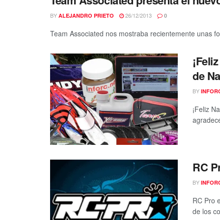
BY
26/12/2013
ALEJANDRO PRIETO
0
Team Associated nos mostraba recientemente unas foto
¡Feli
de Na
BY
INFOR
¡Feliz N
agradece
RC Pr
BY
INFOR
RC Pro e
de los c