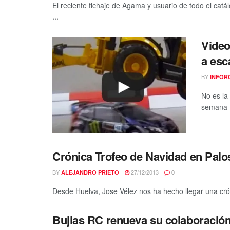
El reciente fichaje de Agama y usuario de todo el ca
...
Video
a esc
BY
INFOR
No es la
semana (
Crónica Trofeo de Navidad en Palos
BY
27/12/2013
ALEJANDRO PRIETO
0
Desde Huelva, Jose Vélez nos ha hecho llegar una crón
Bujias RC renueva su colaboración