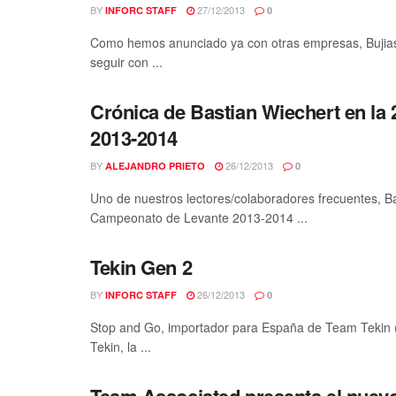
BY
27/12/2013
INFORC STAFF
0
Como hemos anunciado ya con otras empresas, Bujias
seguir con ...
Crónica de Bastian Wiechert en la
2013-2014
BY
26/12/2013
ALEJANDRO PRIETO
0
Uno de nuestros lectores/colaboradores frecuentes, Ba
Campeonato de Levante 2013-2014 ...
Tekin Gen 2
BY
26/12/2013
INFORC STAFF
0
Stop and Go, importador para España de Team Tekin (
Tekin, la ...
Team Associated presenta el nuev